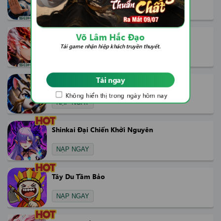
NẠP NGAY
Võ Lâm Hắc Đạo
Phong Hầu Tam Quốc
Tải game nhận hiệp khách truyền thuyết.
NẠP NGAY
Tải ngay
3Q Chess - Kỳ Thủ Tam Quốc
Không hiển thị trong ngày hôm nay
NẠP NGAY
Shinkai Đại Chiến Khởi Nguyên
NẠP NGAY
Tây Du Tầm Bảo
NẠP NGAY