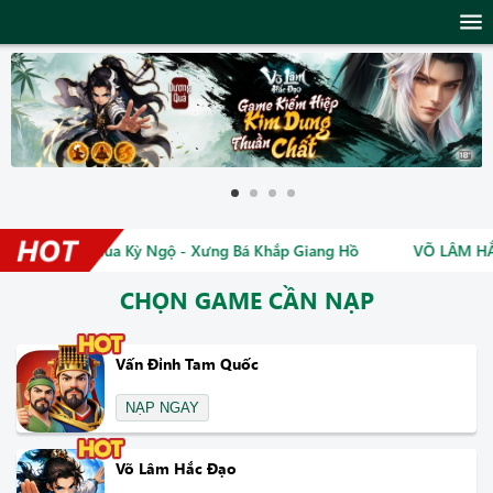
menu
- Bạc Khóa Mua Kỳ Ngộ - Xưng Bá Khắp Giang Hồ
VÕ LÂM HẮC
CHỌN GAME CẦN NẠP
Vấn Đỉnh Tam Quốc
NẠP NGAY
Võ Lâm Hắc Đạo